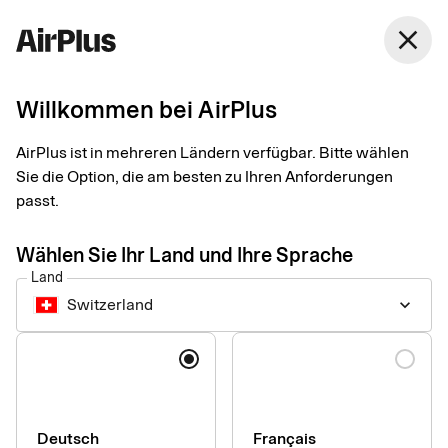
Switzerland
close
Deutsch
Willkommen bei AirPlus
Unser
AirPlus ist in mehreren Ländern verfügbar. Bitte wählen
Beschwerdemanageme
Sie die Option, die am besten zu Ihren Anforderungen
passt.
Schneller Service für Ihre volle Zufriedenheit
Wählen Sie Ihr Land und Ihre Sprache
Land
Switzerland
keyboard_arrow_down
Wir von AirPlus möchten Ihnen stets den bestmöglichen
Sprache
Service bieten und unsere Kundenbeziehungen in jeder
Hinsicht auf ein solides Fundament stellen. Vereinzelt werden
wir diesem Anspruch nicht gerecht – dessen sind wir uns
bewusst. In diesen Fällen möchten wir jede einzelne
Deutsch
Français
Beschwerde zeitnah, fair und angemessen bearbeiten.