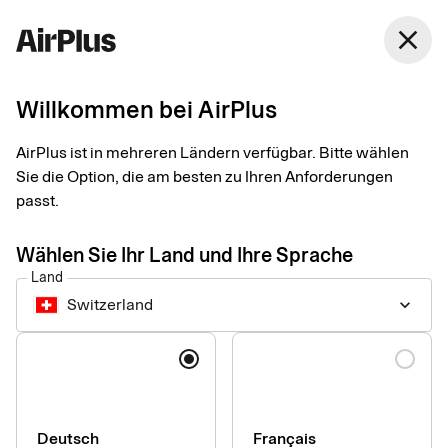
Switzerland
close
Deutsch
Willkommen bei AirPlus
Willkommen in unserem
AirPlus ist in mehreren Ländern verfügbar. Bitte wählen
Support
Sie die Option, die am besten zu Ihren Anforderungen
passt.
Finden Sie Antworten auf häufig gestellte Fragen und folgen
Sie Schritt-für-Schritt-Anleitungen für ausgewählte Produkte
und Services.
Wählen Sie Ihr Land und Ihre Sprache
Land
Switzerland
keyboard_arrow_down
Sprache
Wer sind Sie und wie können wir Ihnen
Deutsch
Français