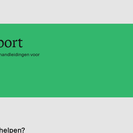
port
handleidingen voor
 helpen?