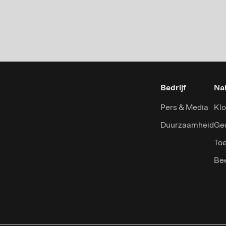
Bedrijf
Nal
Pers & Media
Klo
Duurzaamheid
Ge
Toe
Be