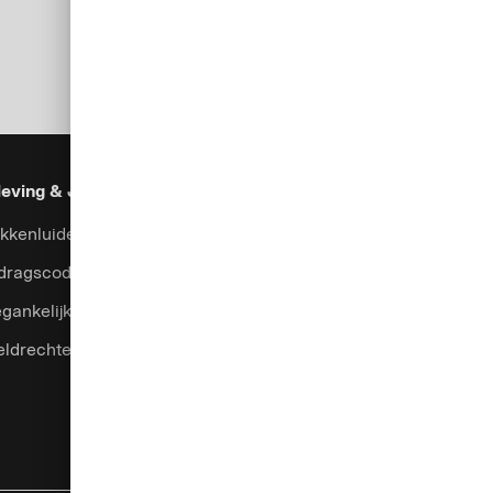
eving & Juridisch
Beveiliging
Hulp & Services
kkenluidersysteem
Fraudepreventie
Contact
dragscode
Klachtenmanagement
gankelijkheid
Valutacalculator
eldrechten