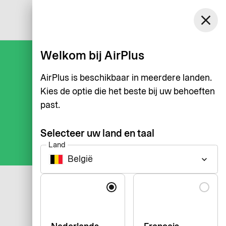
België
close
Inloggen
Nederlands
Welkom bij AirPlus
AirPlus is beschikbaar in meerdere landen.
Kies de optie die het beste bij uw behoeften
past.
Selecteer uw land en taal
Land
België
keyboard_arrow_down
Taal