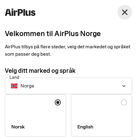
Norge
close
Norsk Bokmål
Velkommen til AirPlus Norge
Velkommen til kundeservice
AirPlus tilbys på flere steder, velg det markedet og språket
Finn svar på ofte stilte spørsmål og følg steg-for-steg-
som passer deg best.
veiledninger for utvalgte produkter og tjenester.
Velg ditt marked og språk
Land
Norge
keyboard_arrow_down
Språk
Norsk
English
Hvem er du, og hvordan kan vi hjelpe