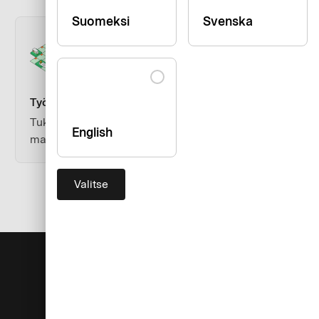
Suomeksi
Svenska
Työskentelen matkatoimistossa tai hotellissa
Tuki koskien eServicea, maksutapahtumia sekä
English
maksujen käsittelyä kauppiaille.
Valitse
Tuki
Yritys
Ota yhteyttä
Tietoa AirPlus-tuotemerkistä