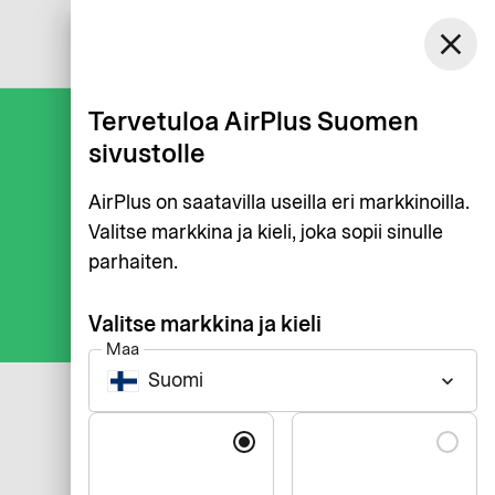
Suomi
close
Kirjaudu
Suomi
Tervetuloa AirPlus Suomen
sivustolle
AirPlus on saatavilla useilla eri markkinoilla.
Valitse markkina ja kieli, joka sopii sinulle
parhaiten.
Valitse markkina ja kieli
Maa
Suomi
keyboard_arrow_down
Kieli