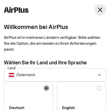
Österreich
close
Deutsch
Willkommen bei AirPlus
Unser
AirPlus ist in mehreren Ländern verfügbar. Bitte wählen
Beschwerdemanageme
Sie die Option, die am besten zu Ihren Anforderungen
passt.
Schneller Service für Ihre volle Zufriedenheit
Wählen Sie Ihr Land und Ihre Sprache
Land
Österreich
keyboard_arrow_down
Wir von AirPlus möchten Ihnen stets den bestmöglichen
Sprache
Service bieten und unsere Kundenbeziehungen in jeder
Hinsicht auf ein solides Fundament stellen. Vereinzelt werden
wir diesem Anspruch nicht gerecht – dessen sind wir uns
bewusst. In diesen Fällen möchten wir jede einzelne
Deutsch
English
Beschwerde zeitnah, fair und angemessen bearbeiten.